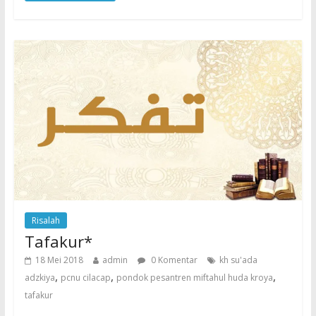
Risalah
Tafakur*
18 Mei 2018
admin
0 Komentar
kh su'ada
,
,
,
adzkiya
pcnu cilacap
pondok pesantren miftahul huda kroya
tafakur