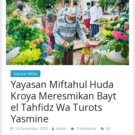
Seputar Mifda
Yayasan Miftahul Huda
Kroya Meresmikan Bayt
el Tahfidz Wa Turots
Yasmine
16 Desember 2020
admin
0 Komentar
btt