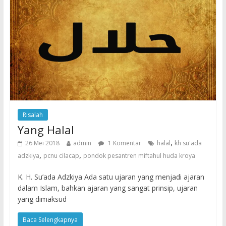
Risalah
Yang Halal
,
26 Mei 2018
admin
1 Komentar
halal
kh su'ada
,
,
adzkiya
pcnu cilacap
pondok pesantren miftahul huda kroya
K. H. Su’ada Adzkiya Ada satu ujaran yang menjadi ajaran
dalam Islam, bahkan ajaran yang sangat prinsip, ujaran
yang dimaksud
Baca Selengkapnya