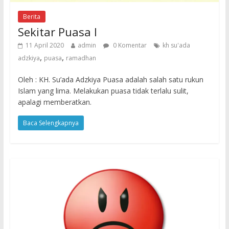
Berita
Sekitar Puasa I
11 April 2020
admin
0 Komentar
kh su'ada
,
,
adzkiya
puasa
ramadhan
Oleh : KH. Su’ada Adzkiya Puasa adalah salah satu rukun
Islam yang lima. Melakukan puasa tidak terlalu sulit,
apalagi memberatkan.
Baca Selengkapnya