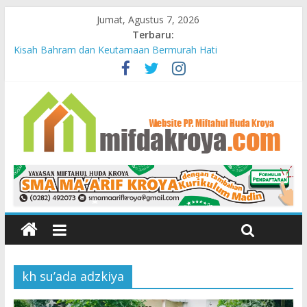
Jumat, Agustus 7, 2026
Terbaru:
Kisah Bahram dan Keutamaan Bermurah Hati
Mendidik Anak
Bunda-Bunda Penopang Peradaban
Yayasan Miftahul Huda Kroya Meresmikan Bayt el Tahfidz Wa
Turots Yasmine
PELAJARAN DARI KUBURAN
kh su’ada adzkiya