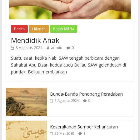
Berita
Hikmah
Pojok Mifda
Mendidik Anak
8 Agustus 2024
admin
0
Suatu saat, ketika Nabi SAW tengah berbicara dengan
Sahabat Abu Dzar, kedua cucu Beliau SAW gelendotan di
pundak. Beliau membiarkan
Bunda-Bunda Penopang Peradaban
0
8 Agustus 2024
Keserakahan Sumber kehancuran
1
25 Mei 2018