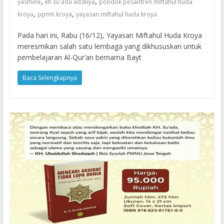
,
,
yasmine
kh su'ada adzkiya
pondok pesantren miftahul huda
,
,
kroya
ppmh kroya
yayasan miftahul huda kroya
Pada hari ini, Rabu (16/12), Yayasan Miftahul Huda Kroya
meresmikan salah satu lembaga yang dikhususkan untuk
pembelajaran Al-Qur’an bernama Bayt
Baca Selengkapnya