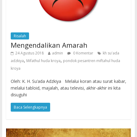
Risalah
Mengendalikan Amarah
24 Agustus 2018
admin
0 Komentar
kh su'ada
,
,
adzkiya
Mifathul huda kroya
pondok pesantren miftahul huda
kroya
Oleh: K. H. Su’ada Adzkiya Melalui koran atau surat kabar,
melalui tabloid, majalah, atau televisi, akhir-akhir ini kita
disuguhi
Baca Selengkapnya