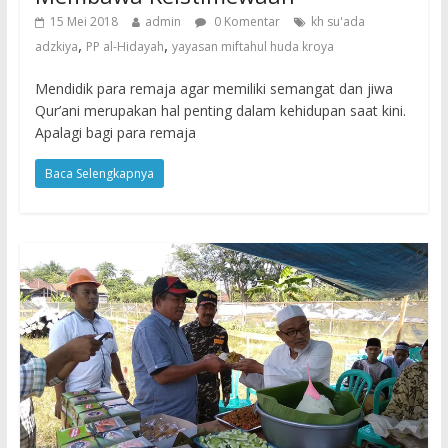
15 Mei 2018
admin
0 Komentar
kh su'ada
,
,
adzkiya
PP al-Hidayah
yayasan miftahul huda kroya
Mendidik para remaja agar memiliki semangat dan jiwa
Qur’ani merupakan hal penting dalam kehidupan saat kini.
Apalagi bagi para remaja
Baca Selengkapnya