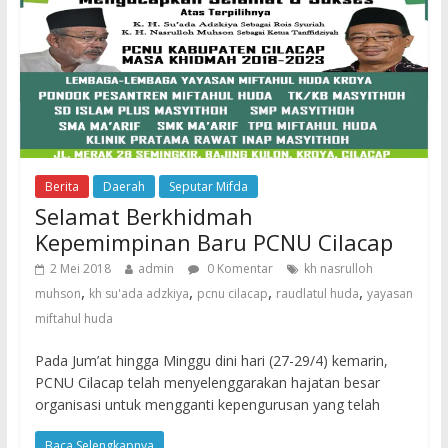
Berita
Daerah
Seputar Mifda
Selamat Berkhidmah
Kepemimpinan Baru PCNU Cilacap
2 Mei 2018
admin
0 Komentar
kh nasrulloh
,
,
,
,
muhson
kh su'ada adzkiya
pcnu cilacap
raudlatul huda
yayasan
miftahul huda
Pada Jum’at hingga Minggu dini hari (27-29/4) kemarin,
PCNU Cilacap telah menyelenggarakan hajatan besar
organisasi untuk mengganti kepengurusan yang telah
Baca Selengkapnya