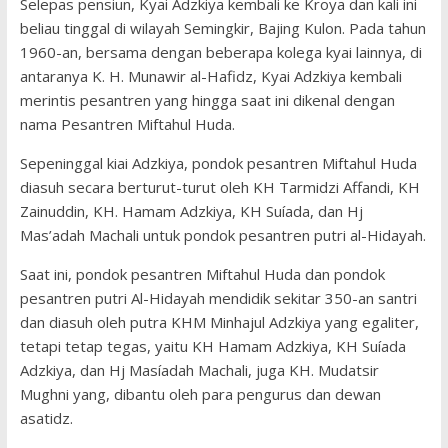
Selepas pensiun, Kyai Adzkiya kembali ke Kroya dan kali ini
beliau tinggal di wilayah Semingkir, Bajing Kulon. Pada tahun
1960-an, bersama dengan beberapa kolega kyai lainnya, di
antaranya K. H. Munawir al-Hafidz, Kyai Adzkiya kembali
merintis pesantren yang hingga saat ini dikenal dengan
nama Pesantren Miftahul Huda.
Sepeninggal kiai Adzkiya, pondok pesantren Miftahul Huda
diasuh secara berturut-turut oleh KH Tarmidzi Affandi, KH
Zainuddin, KH. Hamam Adzkiya, KH Suíada, dan Hj
Mas’adah Machali untuk pondok pesantren putri al-Hidayah.
Saat ini, pondok pesantren Miftahul Huda dan pondok
pesantren putri Al-Hidayah mendidik sekitar 350-an santri
dan diasuh oleh putra KHM Minhajul Adzkiya yang egaliter,
tetapi tetap tegas, yaitu KH Hamam Adzkiya, KH Suíada
Adzkiya, dan Hj Masíadah Machali, juga KH. Mudatsir
Mughni yang, dibantu oleh para pengurus dan dewan
asatidz.