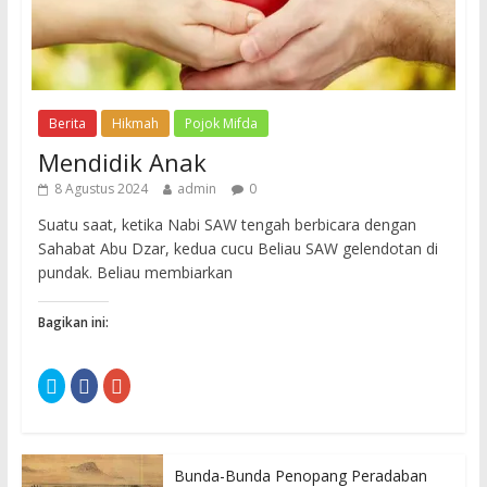
Berita
Hikmah
Pojok Mifda
Mendidik Anak
8 Agustus 2024
admin
0
Suatu saat, ketika Nabi SAW tengah berbicara dengan
Sahabat Abu Dzar, kedua cucu Beliau SAW gelendotan di
pundak. Beliau membiarkan
Bagikan ini:
K
K
K
l
l
l
i
i
i
k
k
k
u
u
u
n
n
n
t
t
t
u
u
u
Bunda-Bunda Penopang Peradaban
k
k
k