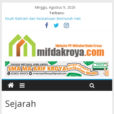
Minggu, Agustus 9, 2026
Terbaru:
Kisah Bahram dan Keutamaan Bermurah Hati
Mendidik Anak
Bunda-Bunda Penopang Peradaban
Yayasan Miftahul Huda Kroya Meresmikan Bayt el Tahfidz Wa
Turots Yasmine
PELAJARAN DARI KUBURAN
Sejarah