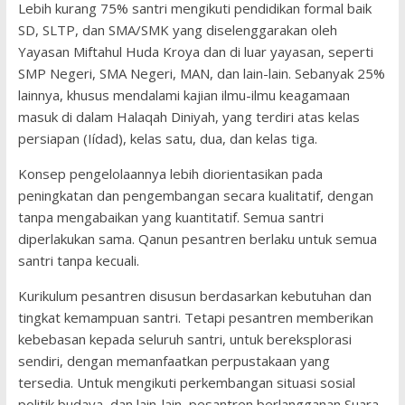
Lebih kurang 75% santri mengikuti pendidikan formal baik
SD, SLTP, dan SMA/SMK yang diselenggarakan oleh
Yayasan Miftahul Huda Kroya dan di luar yayasan, seperti
SMP Negeri, SMA Negeri, MAN, dan lain-lain. Sebanyak 25%
lainnya, khusus mendalami kajian ilmu-ilmu keagamaan
masuk di dalam Halaqah Diniyah, yang terdiri atas kelas
persiapan (Iídad), kelas satu, dua, dan kelas tiga.
Konsep pengelolaannya lebih diorientasikan pada
peningkatan dan pengembangan secara kualitatif, dengan
tanpa mengabaikan yang kuantitatif. Semua santri
diperlakukan sama. Qanun pesantren berlaku untuk semua
santri tanpa kecuali.
Kurikulum pesantren disusun berdasarkan kebutuhan dan
tingkat kemampuan santri. Tetapi pesantren memberikan
kebebasan kepada seluruh santri, untuk bereksplorasi
sendiri, dengan memanfaatkan perpustakaan yang
tersedia. Untuk mengikuti perkembangan situasi sosial
politik budaya, dan lain-lain, pesantren berlangganan Suara