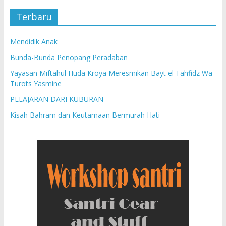
n
y
g
g
a
b
Terbaru
b
n
a
a
g
r
r
b
u
u
a
)
)
r
Mendidik Anak
u
)
Bunda-Bunda Penopang Peradaban
Yayasan Miftahul Huda Kroya Meresmikan Bayt el Tahfidz Wa
Turots Yasmine
PELAJARAN DARI KUBURAN
Kisah Bahram dan Keutamaan Bermurah Hati