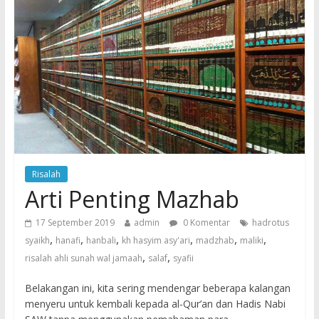
Risalah
Arti Penting Mazhab
17 September 2019
admin
0 Komentar
hadrotus
,
,
,
,
,
,
syaikh
hanafi
hanbali
kh hasyim asy'ari
madzhab
maliki
,
,
risalah ahli sunah wal jamaah
salaf
syafii
Belakangan ini, kita sering mendengar beberapa kalangan
menyeru untuk kembali kepada al-Qur’an dan Hadis Nabi