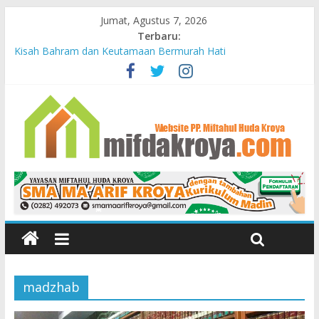
Jumat, Agustus 7, 2026
Terbaru:
Kisah Bahram dan Keutamaan Bermurah Hati
Mendidik Anak
Bunda-Bunda Penopang Peradaban
Yayasan Miftahul Huda Kroya Meresmikan Bayt el Tahfidz Wa
Turots Yasmine
PELAJARAN DARI KUBURAN
madzhab