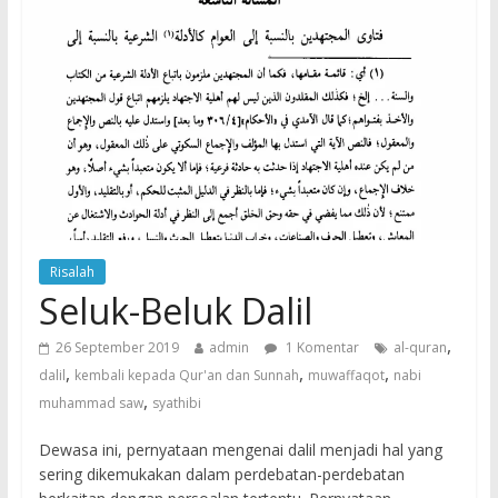
Risalah
Seluk-Beluk Dalil
,
26 September 2019
admin
1 Komentar
al-quran
,
,
,
dalil
kembali kepada Qur'an dan Sunnah
muwaffaqot
nabi
,
muhammad saw
syathibi
Dewasa ini, pernyataan mengenai dalil menjadi hal yang
sering dikemukakan dalam perdebatan-perdebatan