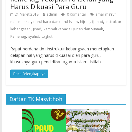
Harus Dikuasi Para Guru
21 Maret 2018
admin
0 Komentar
amar ma’ruf
,
,
,
,
nahi munkar
darul harb dan darul Islam
hijrah
ijitihad
instruktur
,
,
,
kebangsaan
jihad
kembali kepada Qur'an dan Sunnah
,
,
Kemenag
syahid
toghut
Rapat perdana tim instruktur kebangsaan menetapkan
delapan hal yang harus dikuasai oleh para guru,
khususnya guru pendidikan agama Islam. Istilah
Baca Selengkapnya
Daftar TK Masyithoh