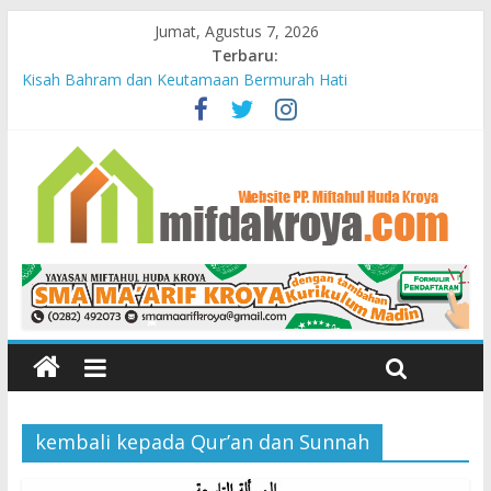
Jumat, Agustus 7, 2026
Terbaru:
Kisah Bahram dan Keutamaan Bermurah Hati
Mendidik Anak
Bunda-Bunda Penopang Peradaban
Yayasan Miftahul Huda Kroya Meresmikan Bayt el Tahfidz Wa
Turots Yasmine
PELAJARAN DARI KUBURAN
kembali kepada Qur’an dan Sunnah