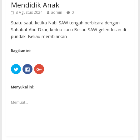
Mendidik Anak
8 Agustus 2024
admin
0
Suatu saat, ketika Nabi SAW tengah berbicara dengan
Sahabat Abu Dzar, kedua cucu Beliau SAW gelendotan di
pundak. Beliau membiarkan
Bagikan ini:
K
K
K
l
l
l
i
i
i
k
k
k
u
u
u
n
n
n
Menyukai ini:
t
t
t
u
u
u
k
k
k
b
m
b
Memuat...
e
e
e
r
m
r
b
b
b
a
a
a
g
g
g
i
i
i
p
k
v
a
a
i
d
n
a
a
d
G