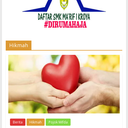
Hikmah
Berita
Hikmah
Pojok Mifda