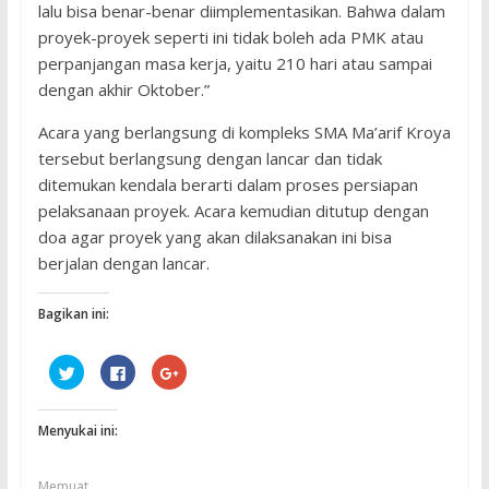
lalu bisa benar-benar diimplementasikan. Bahwa dalam
proyek-proyek seperti ini tidak boleh ada PMK atau
perpanjangan masa kerja, yaitu 210 hari atau sampai
dengan akhir Oktober.”
Acara yang berlangsung di kompleks SMA Ma’arif Kroya
tersebut berlangsung dengan lancar dan tidak
ditemukan kendala berarti dalam proses persiapan
pelaksanaan proyek. Acara kemudian ditutup dengan
doa agar proyek yang akan dilaksanakan ini bisa
berjalan dengan lancar.
Bagikan ini:
K
K
K
l
l
l
i
i
i
k
k
k
u
u
u
Menyukai ini:
n
n
n
t
t
t
u
u
u
k
k
k
b
m
b
Memuat...