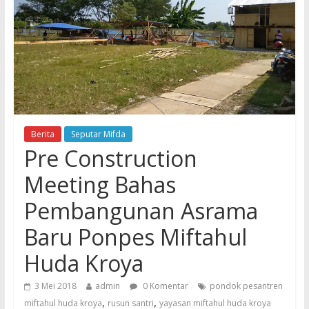
Berita
Seputar Mifda
Pre Construction
Meeting Bahas
Pembangunan Asrama
Baru Ponpes Miftahul
Huda Kroya
3 Mei 2018
admin
0 Komentar
pondok pesantren
,
,
miftahul huda kroya
rusun santri
yayasan miftahul huda kroya