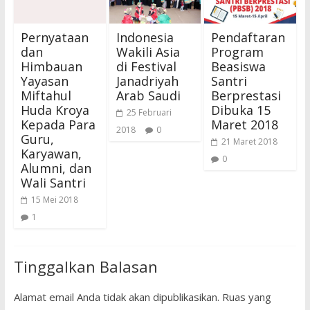
g
a
b
b
n
a
a
g
r
r
b
u
Pernyataan
Indonesia
Pendaftaran
u
a
)
)
r
dan
Wakili Asia
Program
u
)
Himbauan
di Festival
Beasiswa
Yayasan
Janadriyah
Santri
Miftahul
Arab Saudi
Berprestasi
Huda Kroya
Dibuka 15
25 Februari
Kepada Para
Maret 2018
2018
0
Guru,
21 Maret 2018
Karyawan,
0
Alumni, dan
Wali Santri
15 Mei 2018
1
Tinggalkan Balasan
Alamat email Anda tidak akan dipublikasikan.
Ruas yang