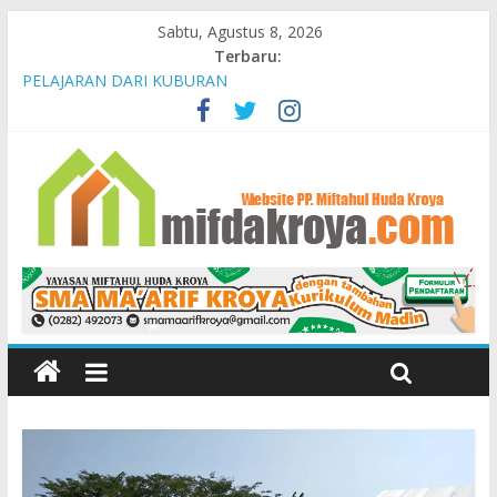
Sabtu, Agustus 8, 2026
Terbaru:
PELAJARAN DARI KUBURAN
Kisah Bahram dan Keutamaan Bermurah Hati
Mendidik Anak
Bunda-Bunda Penopang Peradaban
Yayasan Miftahul Huda Kroya Meresmikan Bayt el Tahfidz Wa
Turots Yasmine