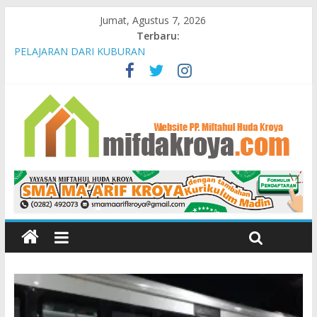
Jumat, Agustus 7, 2026
Terbaru:
PELAJARAN DARI KUBURAN
Kisah Bahram dan Keutamaan Bermurah Hati
Mendidik Anak
Bunda-Bunda Penopang Peradaban
Yayasan Miftahul Huda Kroya Meresmikan Bayt el Tahfidz Wa
Turots Yasmine