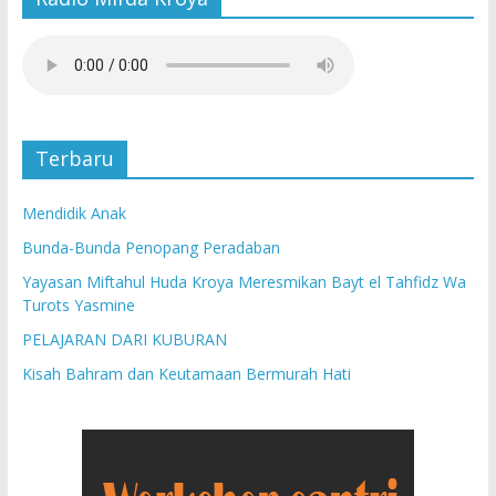
u
a
)
)
r
u
)
Terbaru
Mendidik Anak
Bunda-Bunda Penopang Peradaban
Yayasan Miftahul Huda Kroya Meresmikan Bayt el Tahfidz Wa
Turots Yasmine
PELAJARAN DARI KUBURAN
Kisah Bahram dan Keutamaan Bermurah Hati