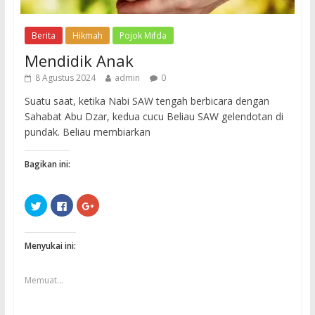
Berita
Hikmah
Pojok Mifda
Mendidik Anak
8 Agustus 2024
admin
0
Suatu saat, ketika Nabi SAW tengah berbicara dengan
Sahabat Abu Dzar, kedua cucu Beliau SAW gelendotan di
pundak. Beliau membiarkan
Bagikan ini:
K
K
K
l
l
l
i
i
i
k
k
k
u
u
u
n
n
n
Menyukai ini:
t
t
t
u
u
u
k
k
k
b
m
b
Memuat...
e
e
e
r
m
r
b
b
b
a
a
a