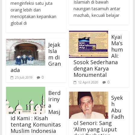
Islamiah di bawah
menginfeksi satu juta
naungan tasamuh antar
orang lebih dan
mazhab, kecuali belajar
menciptakan kepanikan
global di
Kyai
Ma’s
Jejak
hum
Isla
Ali:
m di
Sosok Sederhana
Gran
dengan Karya
ada
Monumental
0
25 Juli 2019
0
12 April 2020
Berd
Syek
iriny
h
a
Abu
Masj
Fadh
id Kami : Kisah
ol Senori: Sang
tentang Komunitas
‘Alim yang Luput
Muslim Indonesia