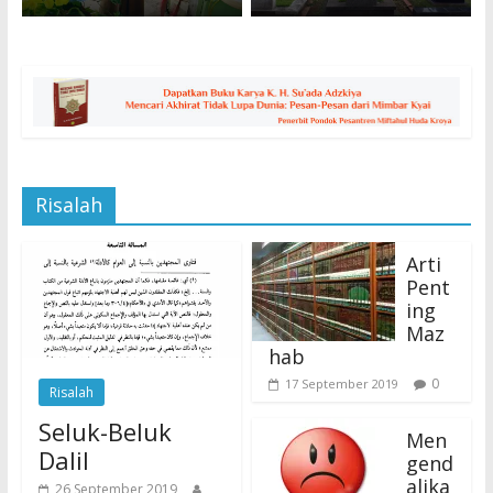
Risalah
Arti
Pent
ing
Maz
hab
0
17 September 2019
Risalah
Seluk-Beluk
Men
Dalil
gend
alika
26 September 2019