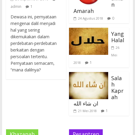
n
admin
1
Amarah
Dewasa ini, pernyataan
0
24 Agustus 2018
mengenai dalil menjadi
hal yang sering
Yang
dikemukakan dalam
Halal
perdebatan-perdebatan
26
berkaitan dengan
Mei
persoalan tertentu.
1
Pernyataan semacam,
2018
“mana dalilnya?
Sala
h
Kapr
ah
ان شاء الله
1
21 Mei 2018
Khazanah
Pesantren