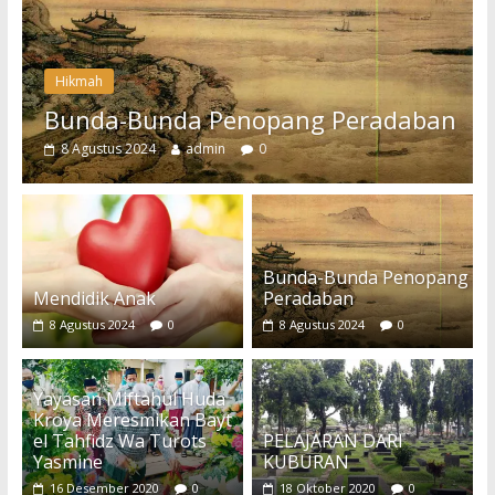
Hikmah
Bunda-Bunda Penopang Peradaban
8 Agustus 2024
admin
0
Bunda-Bunda Penopang
Mendidik Anak
Peradaban
8 Agustus 2024
0
8 Agustus 2024
0
Yayasan Miftahul Huda
Kroya Meresmikan Bayt
el Tahfidz Wa Turots
PELAJARAN DARI
Yasmine
KUBURAN
16 Desember 2020
0
18 Oktober 2020
0