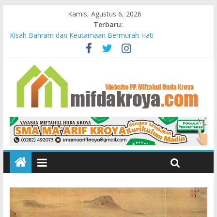
Kamis, Agustus 6, 2026
Terbaru:
PELAJARAN DARI KUBURAN
Kisah Bahram dan Keutamaan Bermurah Hati
Mendidik Anak
Bunda-Bunda Penopang Peradaban
Yayasan Miftahul Huda Kroya Meresmikan Bayt el Tahfidz Wa
Turots Yasmine