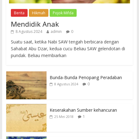
Berita
Hikmah
Pojok Mifda
Mendidik Anak
8 Agustus 2024
admin
0
Suatu saat, ketika Nabi SAW tengah berbicara dengan
Sahabat Abu Dzar, kedua cucu Beliau SAW gelendotan di
pundak. Beliau membiarkan
Bunda-Bunda Penopang Peradaban
0
8 Agustus 2024
Keserakahan Sumber kehancuran
1
25 Mei 2018