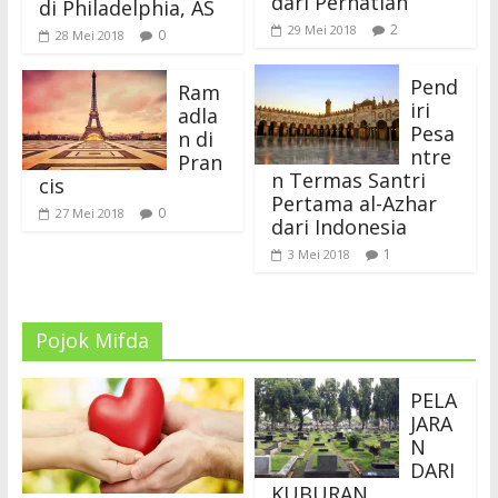
dari Perhatian
di Philadelphia, AS
2
29 Mei 2018
0
28 Mei 2018
Pend
Ram
iri
adla
Pesa
n di
ntre
Pran
n Termas Santri
cis
Pertama al-Azhar
0
27 Mei 2018
dari Indonesia
1
3 Mei 2018
Pojok Mifda
PELA
JARA
N
DARI
KUBURAN