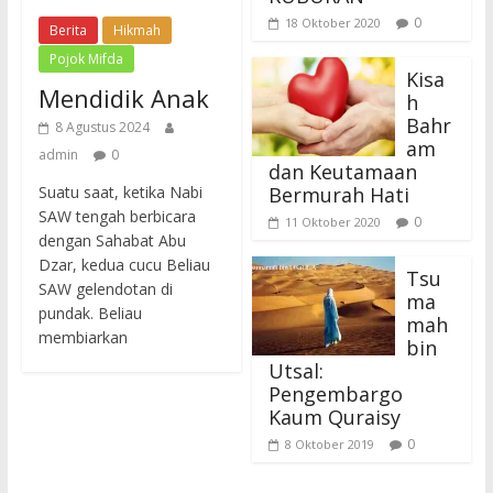
0
18 Oktober 2020
Berita
Hikmah
Pojok Mifda
Kisa
Mendidik Anak
h
Bahr
8 Agustus 2024
am
admin
0
dan Keutamaan
Bermurah Hati
Suatu saat, ketika Nabi
SAW tengah berbicara
0
11 Oktober 2020
dengan Sahabat Abu
Dzar, kedua cucu Beliau
Tsu
SAW gelendotan di
ma
pundak. Beliau
mah
membiarkan
bin
Utsal:
Pengembargo
Kaum Quraisy
0
8 Oktober 2019